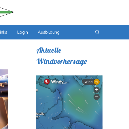
inks
Login
Ausbildung
Aktuelle
Windvorhersage