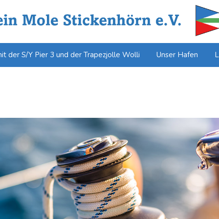
t der S/Y Pier 3 und der Trapezjolle Wolli
Unser Hafen
L