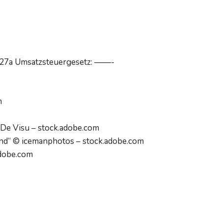
§27a Umsatzsteuergesetz: ——-
m
 © De Visu – stock.adobe.com
round“ © icemanphotos – stock.adobe.com
dobe.com