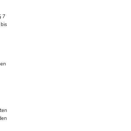
§ 7
 bis
den
kten
rden