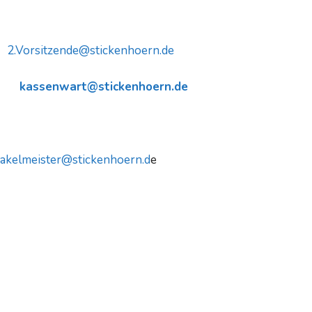
2.Vorsitzende@stickenhoern.de
ul
kassenwart@stickenhoern.de
takelmeister@stickenhoern.d
e