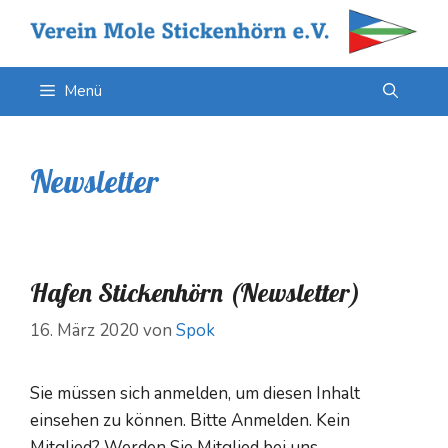
Zum
Inhalt
springen
Menü
Newsletter
Hafen Stickenhörn (Newsletter)
16. März 2020
von
Spok
Sie müssen sich anmelden, um diesen Inhalt
einsehen zu können. Bitte Anmelden. Kein
Mitglied? Werden Sie Mitglied bei uns