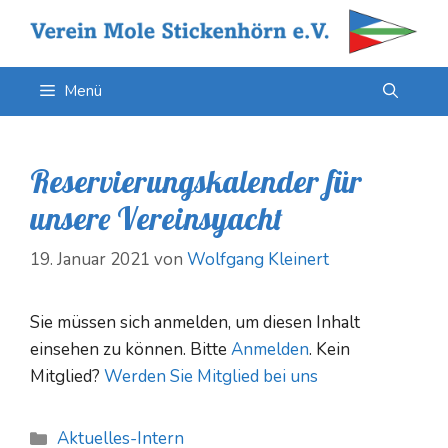
Zum
Inhalt
springen
Menü
Reservierungskalender für
unsere Vereinsyacht
19. Januar 2021
von
Wolfgang Kleinert
Sie müssen sich anmelden, um diesen Inhalt
einsehen zu können. Bitte
Anmelden
. Kein
Mitglied?
Werden Sie Mitglied bei uns
Kategorien
Aktuelles-Intern