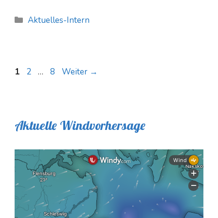
Kategorien
Aktuelles-Intern
Seite
Seite
Seite
1
2
…
8
Weiter
→
Aktuelle Windvorhersage